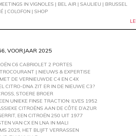
ETINGS IN VIGNOLES | BEL AIR | SAULIEU | BRUSSEL
 | COLOFON | SHOP
LE
66, VOORJAAR 2025
ROËN C6 CABRIOLET 2 PORTES
ITROCOURANT | NIEUWS & EXPERTISE
N MET DE VERNIEUWDE C4 EN C4X
L CITRO-DNA ZIT ER IN DE NIEUWE C3?
RCROSS, STOERE BROER
EN UNIEKE FINSE TRACTION: ILVES 1952
LASSIEKE CITROËNS AAN DE CÔTE D’AZUR
ERRIT, EEN CITROËN 250 UIT 1977
STEN VAN CX EN LNA IN MALI
MS 2025, HET BLIJFT VERRASSEN