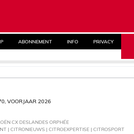
P
ABONNEMENT
INFO
PRIVACY
70, VOORJAAR 2026
ROËN CX DESLANDES ORPHÉE
T | CITRONIEUWS | CITROEXPERTISE | CITROSPORT