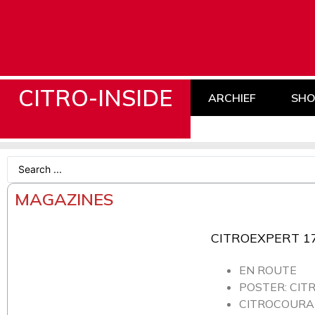
CITRO-INSIDE
ARCHIEF
SHO
MAGAZINES
CITROEXPERT 1
EN ROUTE
POSTER: CIT
CITROCOURAN