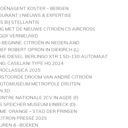
ROËNAGENT KOSTER – BERGEN
OURANT | NIEUWS & EXPERTISE
 BIJ STELLANTIS
G MET DE NIEUWE CITROËN C5 AIRCROSS
UGGY VERNIEUWD
O-BEGINNE: CITROËN IN NEDERLAND
EF ROBERT OPRON IN DIEKIRCH (L)
HE DIESEL: BERLINGO XTR 1.5D-130 AUTOMAAT
NG: CASELANI TYPE HG 2024
ROCLASSICA 2025
ERSTOORDE DROOM VAN ANDRÉ CITROËN
 AUTOMUSEUM METROPOLE DRUTEN
N 3D
NTRE NATIONALE 2CV IN AGDE (F)
PS SPEICHER MUSEUM EINBECK (D)
ME: ORANGE – STAD DER PRINSEN
CITRON PRESSÉ 2025
UREN & -BOEKEN