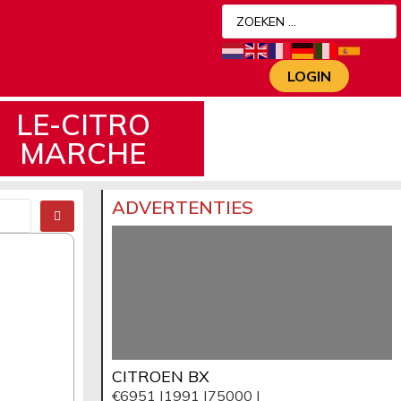
LOGIN
LE-CITRO
MARCHE
ADVERTENTIES
CITROEN BX
€6951 |
1991 |
75000 |