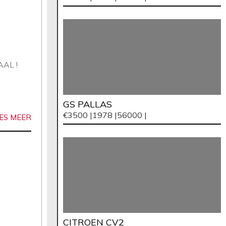
AL !
GS PALLAS
€3500 |
1978 |
56000 |
ES MEER
CITROEN CV2