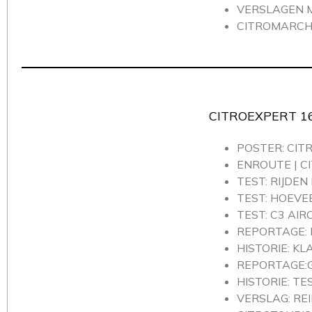
VERSLAGEN ME
CITROMARCHÉ
CITROEXPERT 1
POSTER: CIT
ENROUTE | C
TEST: RIJDE
TEST: HOEVEE
TEST: C3 AI
REPORTAGE: E
HISTORIE: K
REPORTAGE:G
HISTORIE: TE
VERSLAG: REI