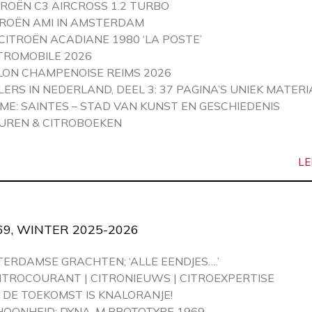
ITROËN C3 AIRCROSS 1.2 TURBO
ITROËN AMI IN AMSTERDAM
CITROËN ACADIANE 1980 ‘LA POSTE’
TROMOBILE 2026
LON CHAMPENOISE REIMS 2026
RS IN NEDERLAND, DEEL 3: 37 PAGINA’S UNIEK MATERIA
ME: SAINTES – STAD VAN KUNST EN GESCHIEDENIS
UREN & CITROBOEKEN
E
LE
9, WINTER 2025-2026
ERDAMSE GRACHTEN; ‘ALLE EENDJES….’
CITROCOURANT | CITRONIEUWS | CITROEXPERTISE
: DE TOEKOMST IS KNALORANJE!
OONHEID: DYNA-M PROTOTYPE 1969