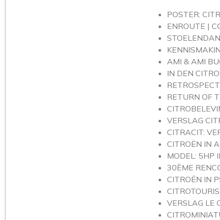
POSTER: CIT
ENROUTE | C
STOELENDANS
KENNISMAKIN
AMI & AMI B
IN DEN CITR
RETROSPECTI
RETURN OF T
CITROBELEVI
VERSLAG CIT
CITRACIT: V
CITROËN IN
MODEL: 5HP I
30ÈME RENCO
CITROËN IN 
CITROTOURIS
VERSLAG LE 
CITROMINIAT